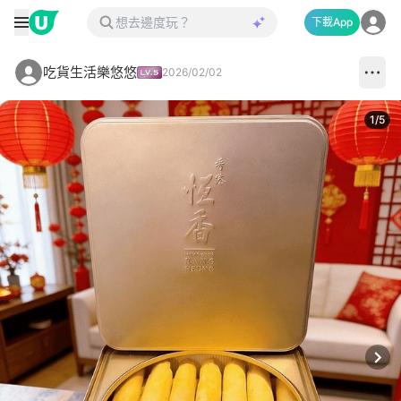
下載App
吃貨生活樂悠悠
2026/02/02
1
/
5
Next