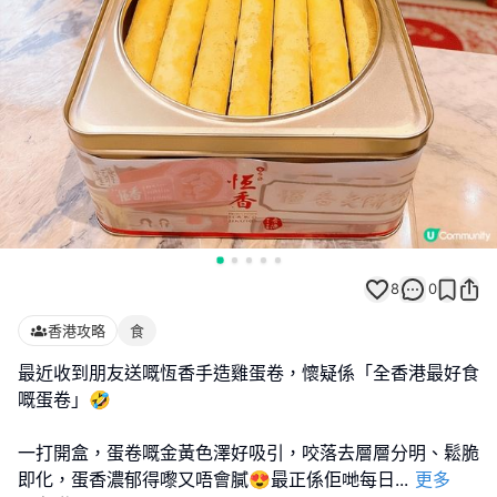
8
0
香港攻略
食
最近收到朋友送嘅恆香手造雞蛋卷，懷疑係「全香港最好食
嘅蛋卷」🤣
一打開盒，蛋卷嘅金黃色澤好吸引，咬落去層層分明、鬆脆
即化，蛋香濃郁得嚟又唔會膩😍最正係佢哋每日
...
更多