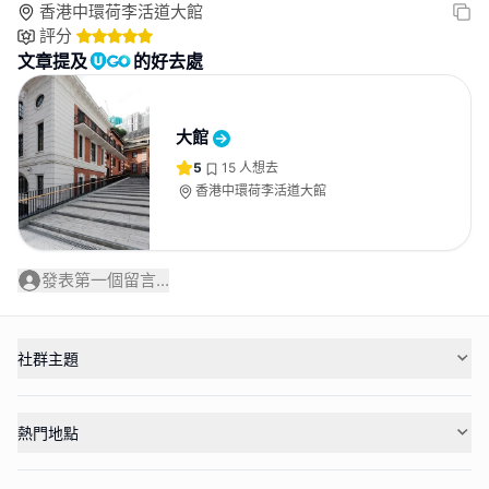
香港中環荷李活道大館
評分
文章提及
的好去處
大館
5
15
人想去
香港中環荷李活道大館
發表第一個留言...
社群主題
熱門地點