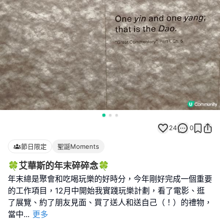
24
0
節日限定
聖誕Moments
🍀艾華斯的年末碎碎念🍀
年末總是聚會和吃喝玩樂的好時分，今年剛好完成一個重要
的工作項目，12月中開始我實踐玩樂計劃，看了電影、逛
了展覽、約了朋友見面、買了送人和送自己（！）的禮物，
當中
...
更多