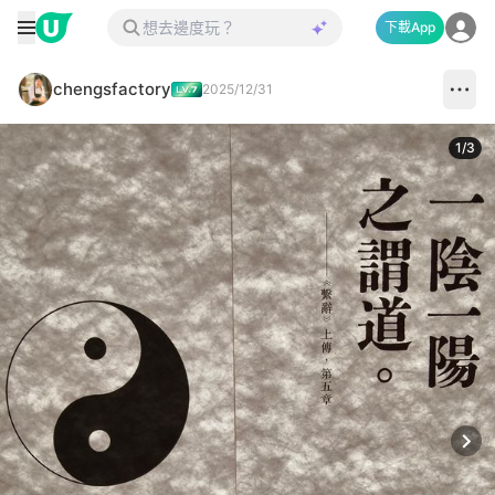
下載App
chengsfactory
2025/12/31
1
/
3
Next