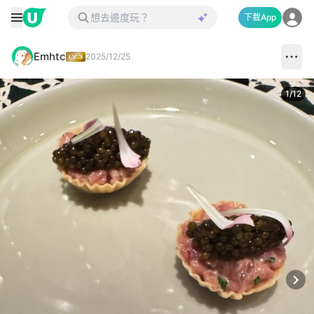
下載App
Emhtc
2025/12/25
1
/
12
Next