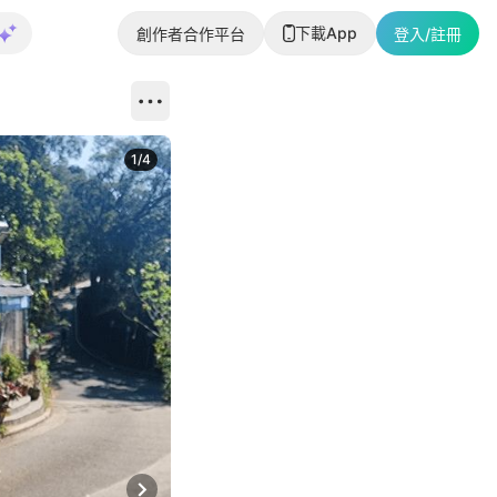
下載App
創作者合作平台
登入/註冊
1
/
4