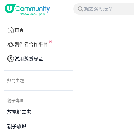
首頁
創作者合作平台
試用獎賞專區
熱門主題
親子專區
放電好去處
親子旅遊