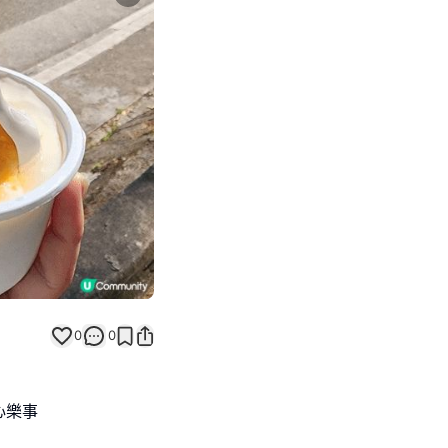
Next slide
0
0