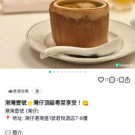
17
2
香港攻略
食
港灣壹號🌟灣仔頂級粵菜享受！😋
港灣壹號 (灣仔)
📍 地址: 灣仔港灣道1號君悅酒店7-8樓
💬 簡介: