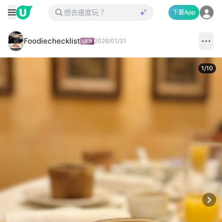
下載App
Foodiechecklist
2026/01/31
1
/
10
Next