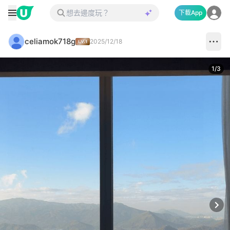
下載App
celiamok718g
2025/12/18
1
/
3
Next