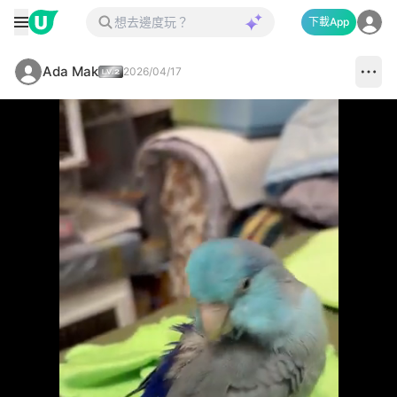
下載App
Ada Mak
2026/04/17