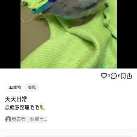
Loaded
:
Unmute
100.00%
0
0
寵物
雀鳥
天天日常
最鍾意整理毛毛🦜
發表第一個留言...