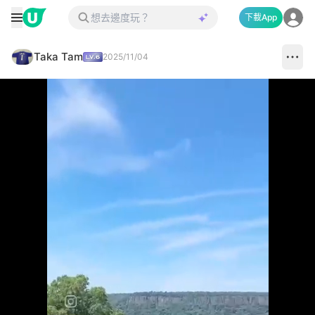
下載App
Taka Tam
2025/11/04