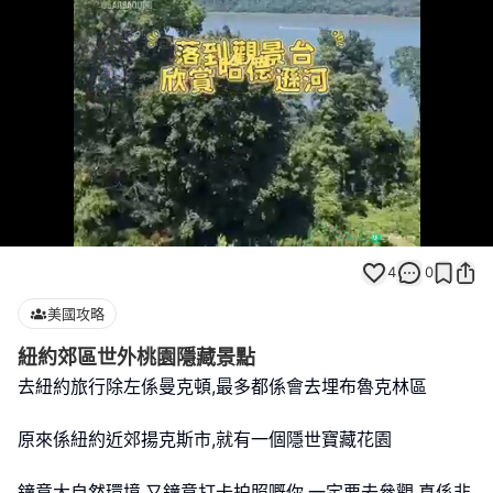
Loaded
:
Unmute
100.00%
4
0
美國攻略
紐約郊區世外桃園隱藏景點
去紐約旅行除左係曼克頓,最多都係會去埋布魯克林區
原來係紐約近郊揚克斯市,就有一個隱世寶藏花園
鐘意大自然環境,又鐘意打卡拍照嘅你,一定要去參觀,真係非