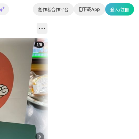
下載App
創作者合作平台
登入/註冊
1
/
6