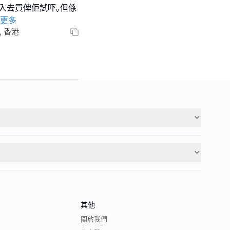
位就入去買俾佢試吓｡但係
更多
k, 香港
其他
關於我們