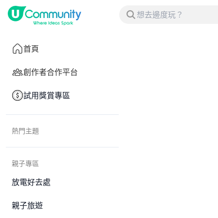
首頁
創作者合作平台
試用獎賞專區
熱門主題
親子專區
放電好去處
親子旅遊