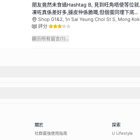
朋友竟然未食過Hashtag B, 見到旺角唔使等
凍咗真係差好多,撻皮仲係脆嘅,但個蛋同埋下底
...
Shop G1&2, 1n Sai Yeung Choi St S, Mong Ko
評分
顯示所有留言(
1
)...
關於
探索
社群最強使用指南
U Lifestyle