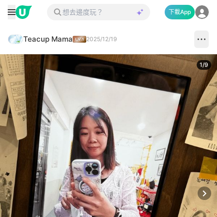
下載App
Teacup Mama
2025/12/19
1
/
9
Next