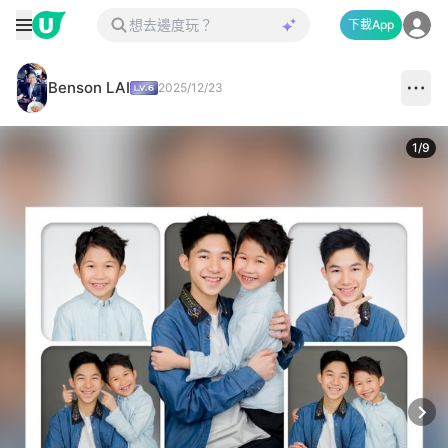
下載App
Benson LAI
2025/12/23
1
/
9
Next