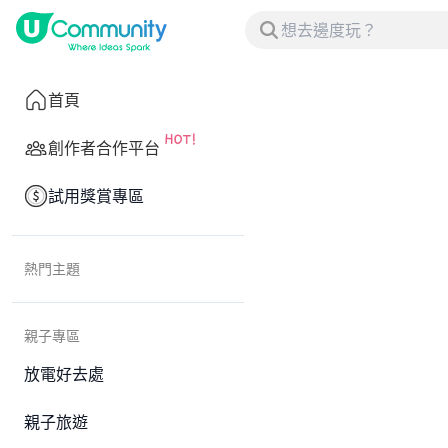
首頁
創作者合作平台
試用獎賞專區
熱門主題
親子專區
放電好去處
親子旅遊