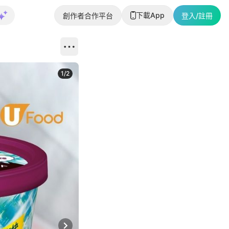
下載App
創作者合作平台
登入/註冊
1
/
2
即睇更多社