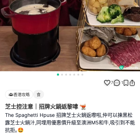
7
1
香港攻略
食
芝士控注意｜招牌火鍋返黎嗱 🫕
The Spaghetti Hpuse 招牌芝士火鍋返嚟啦,仲可以揀黑松
露芝士火鍋汁,同埋用優惠價升級至澳洲M5和牛,吸引到不能
抗拒｡🤩