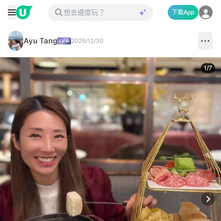
下載App
Ayu Tang
2025/12/30
1
/
7
Next