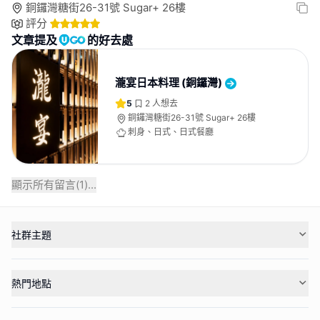
銅鑼灣糖街26-31號 Sugar+ 26樓
評分
文章提及
的好去處
瀧宴日本料理 (銅鑼灣)
5
2
人想去
銅鑼灣糖街26-31號 Sugar+ 26樓
刺身、日式、日式餐廳
顯示所有留言(
1
)...
社群主題
熱門地點