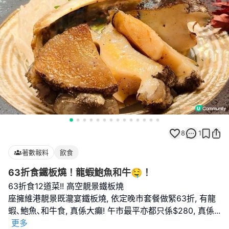
8
1
著數報料
飲食
63折食鐵板燒！龍蝦鮑魚和牛🤤！
63折食12道菜!! 高空靚景鐵板燒
座擁維港靚景既瀧宴鐵板燒, 依定晚市套餐做緊63折, 有龍
蝦､鮑魚､和牛食, 真係大癲! 午市最平亦都只係$280, 真係
...
更多