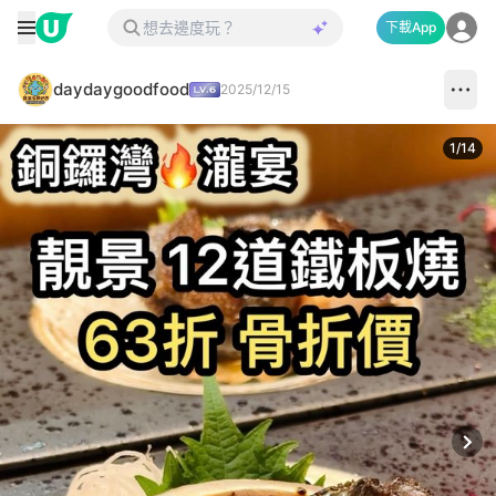
下載App
daydaygoodfood
2025/12/15
1
/
14
Next