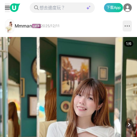
下載App
Mmman
2025/12/11
1
/
6
Next