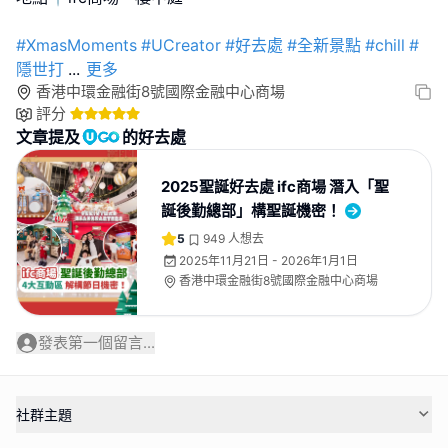
#XmasMoments
#UCreator
#好去處
#全新景點
#chill
#
隱世打
...
更多
香港中環金融街8號國際金融中心商場
評分
文章提及
的好去處
2025聖誕好去處 ifc商場 潛入「聖
誕後勤總部」構聖誕機密！
5
949
人想去
2025年11月21日 - 2026年1月1日
香港中環金融街8號國際金融中心商場
發表第一個留言...
社群主題