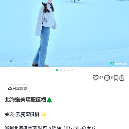
46
0
日本攻略
北海道美瑛聖誕樹🌲
美瑛･孤獨聖誕樹 ✨
嚟到北海道美瑛,點可以唔睇｢ｸﾘｽﾏｽﾂﾘｰの木｣?