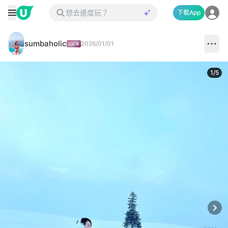
下載App
sumbaholic
2026/01/01
1
/
5
Next