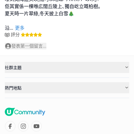
佢其實係一棵喺広闊丘陵上､獨自屹立嘅柏樹｡
夏天時一片翠綠,冬天披上白雪🎄
沿
...
更多
評分
發表第一個留言...
社群主題
熱門地點