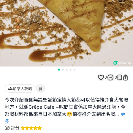
0
0
加拿大攻略
食
今次介紹嘅係無論聖誕節定情人節都可以值得推介食大餐嘅
地方，就係Crêpe Cafe ~呢間其實係加拿大嘅過江龍，全
部嘅材料都係來自日本加拿大😁值得推介去到出名嘅
...
更
多
評分