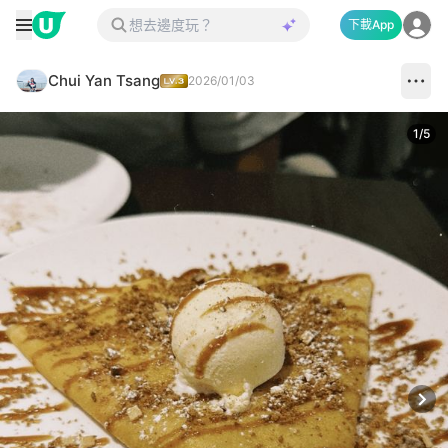
下載App
Chui Yan Tsang
2026/01/03
1
/
5
Next