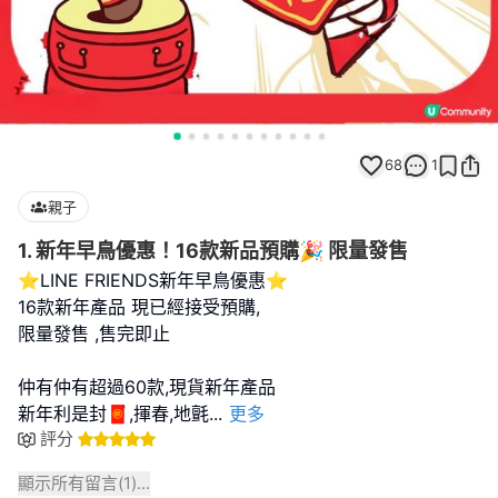
68
1
親子
1. 新年早鳥優惠！16款新品預購🎉 限量發售
⭐LINE FRIENDS新年早鳥優惠⭐
16款新年產品 現已經接受預購,
限量發售 ,售完即止
仲有仲有超過60款,現貨新年產品
新年利是封🧧,揮春,地氈
...
更多
評分
顯示所有留言(
1
)...