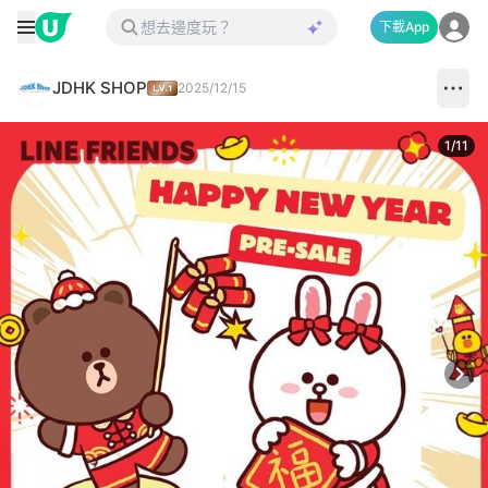
下載App
JDHK SHOP
2025/12/15
1
/
11
Next