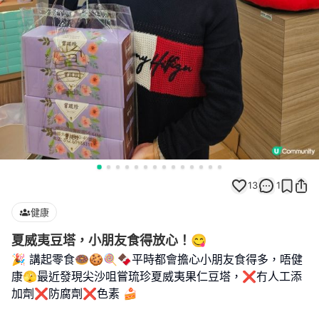
13
1
健康
夏威夷豆塔，小朋友食得放心！😋
🎉 講起零食🍩🍪🍭🍫平時都會擔心小朋友食得多，唔健
康🫣最近發現尖沙咀嘗琉珍夏威夷果仁豆塔，❌️冇人工添
加劑❌️防腐劑❌️色素 🍰