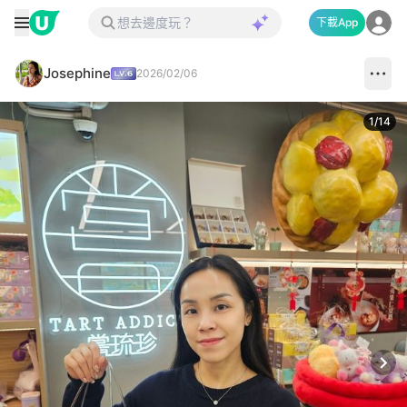
下載App
Josephine
2026/02/06
1
/
14
Next