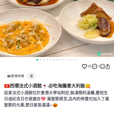
35
3
香港攻略
食
🇭🇰西環法式小酒館🍷 必吃海膽意大利飯😋
這家法式小酒館位於香港大學站附近,裝潢簡約溫馨,慶祝生
日或紀念日也很適合💖 萬聖節將至,店內的佈置也加入了萬
聖節的元素,節日氣氛滿滿~🎃