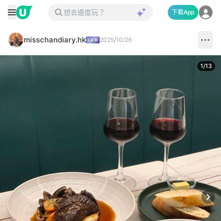
下載App
misschandiary.hk
2025/10/26
1
/
13
Next