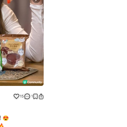
Next slide
15
1
！😍
🔥