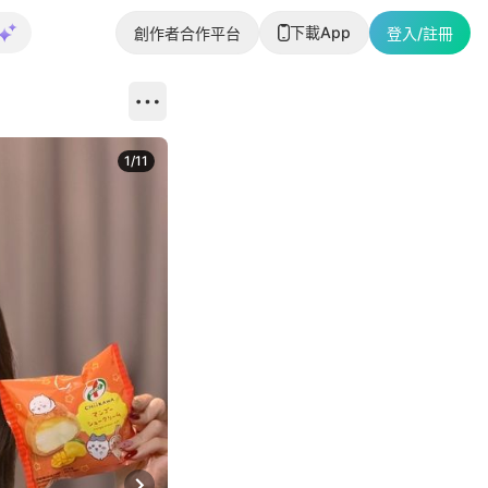
下載App
創作者合作平台
登入/註冊
1
/
11