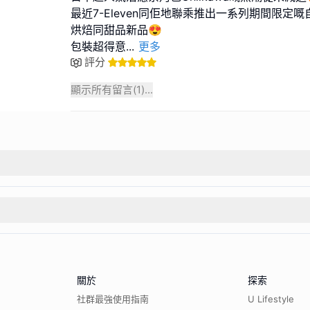
最近7-Eleven同佢地聯乘推出一系列期間限定嘅自家
烘焙同甜品新品😍
包裝超得意
...
更多
評分
顯示所有留言(
1
)...
關於
探索
社群最強使用指南
U Lifestyle