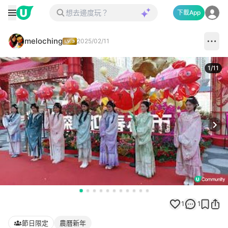
下載App
meloching
2025/02/11
1
/
11
Next
1
1
節日限定
農曆新年