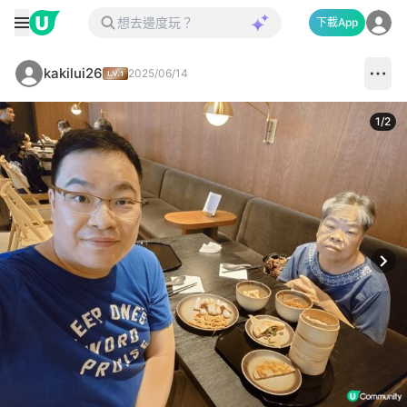
下載App
kakilui26
2025/06/14
1
/
2
Next