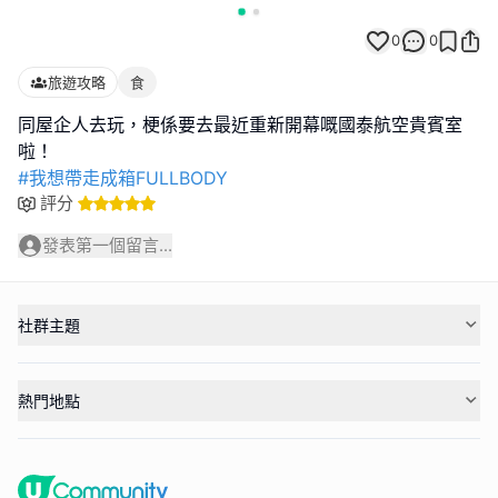
0
0
旅遊攻略
食
同屋企人去玩，梗係要去最近重新開幕嘅國泰航空貴賓室
#我想帶走成箱FULLBODY
評分
發表第一個留言...
社群主題
熱門地點