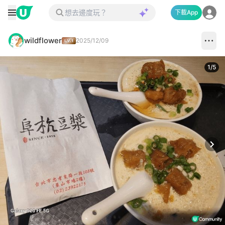
下載App
wildflower
2025/12/09
1
/
5
Next