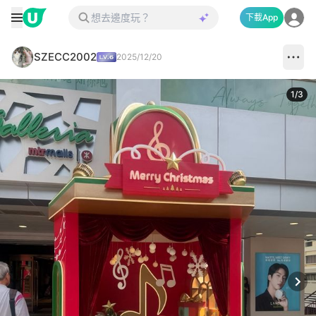
下載App
SZECC2002
2025/12/20
1
/
3
Next