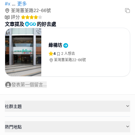
#x
...
更多
荃灣蕙荃路22-66號
評分
文章提及
的好去處
綠楊坊
4
2
人想去
荃灣蕙荃路22-66號
發表第一個留言...
社群主題
熱門地點