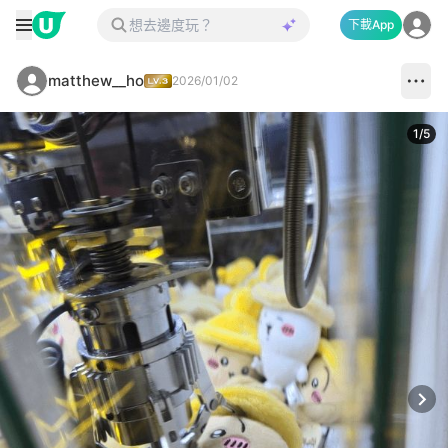
下載App
matthew__ho
2026/01/02
1
/
5
Next