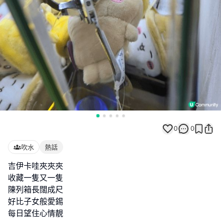
0
0
吹水
熱話
吉伊卡哇夾夾夾
收藏一隻又一隻
陳列箱長闊成尺
好比子女般愛錫
每日望住心情靚