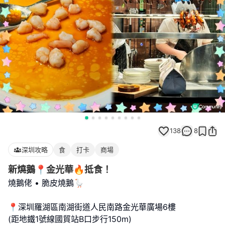
138
8
深圳攻略
食
打卡
商場
新燒鵝📍金光華🔥抵食！
燒鵝佬 • 脆皮燒鵝🪿
📍深圳羅湖區南湖街道人民南路金光華廣場6樓
(距地鐵1號線國貿站B口步行150m)