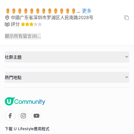
⚱︎⚱︎⚱︎⚱︎⚱︎⚱︎⚱︎⚱︎⚱︎⚱︎⚱︎⚱︎
...
更多
中國广东省深圳市罗湖区人民南路2028号
評分
顯示所有留言(
8
)...
社群主題
熱門地點
下載 U Lifestyle應用程式