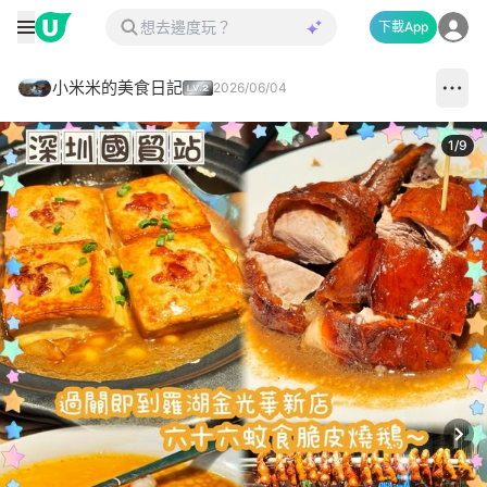
下載App
小米米的美食日記
2026/06/04
1
/
9
Next