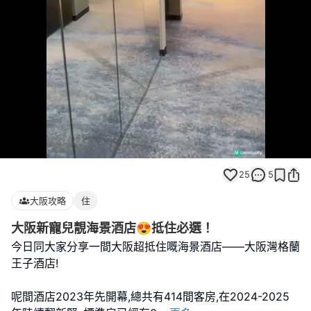
Loaded
:
Unmute
100.00%
25
5
大阪攻略
住
大阪新寵兒靚海景酒店😍抵住必選！
今日同大家分享一間大阪超抵住嘅海景酒店——大阪灣格蘭
王子酒店!
呢間酒店2023年先開幕,總共有414間客房,在2024-2025