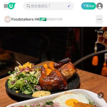
下載App
Foodstalkers HK
2026/01/08
1
/
15
Next