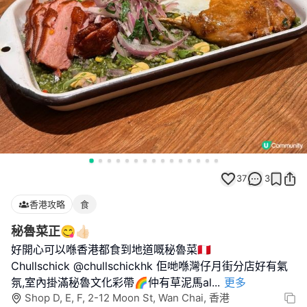
37
3
香港攻略
食
秘魯菜正😋👍🏻
好開心可以喺香港都食到地道嘅秘魯菜🇵🇪
Chullschick @chullschickhk 佢哋喺灣仔月街分店好有氣
氛,室內掛滿秘魯文化彩帶🌈仲有草泥馬al
...
更多
Shop D, E, F, 2-12 Moon St, Wan Chai, 香港