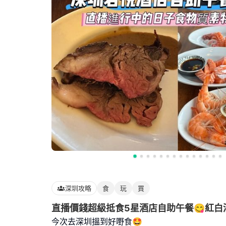
深圳攻略
食
玩
買
直播價錢超級抵食5星酒店自助午餐😋紅白
今次去深圳搵到好嘢食🤩