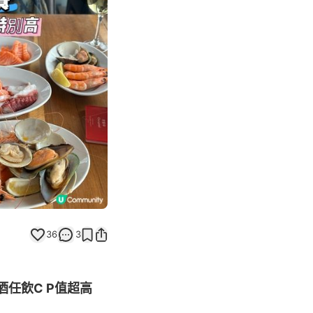
Next slide
36
3
酒任飲C P值超高