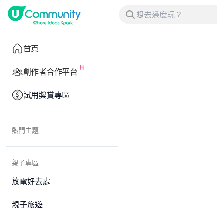
首頁
創作者合作平台
試用獎賞專區
熱門主題
親子專區
放電好去處
親子旅遊