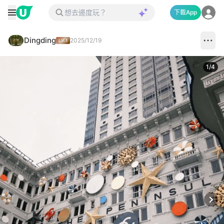
下載App
Dingding
2025/12/19
1
/
4
Next