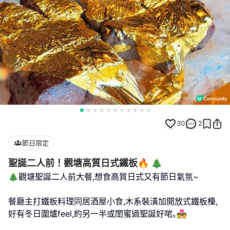
30
2
節日限定
聖誕二人前！觀塘高質日式鐵板🔥 🎄
🎄觀塘聖誕二人前大餐,想食高質日式又有節日氣氛~
餐廳主打鐵板料理同居酒屋小食,木系裝潢加開放式鐵板檯,
好有冬日圍爐feel,約另一半或閨蜜過聖誕好啱｡💑