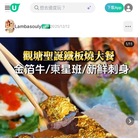
下載App
Lambasouly
2025/12/12
1
/
11
Next