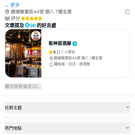
...
更多
觀塘駿業街44號 銀八 7樓全層
評分
文章提及
的好去處
板神居酒屋
5
7
人想去
觀塘駿業街44號 銀八 7樓全層
鐵板燒、日式、居酒屋
顯示所有留言(
2
)...
社群主題
熱門地點