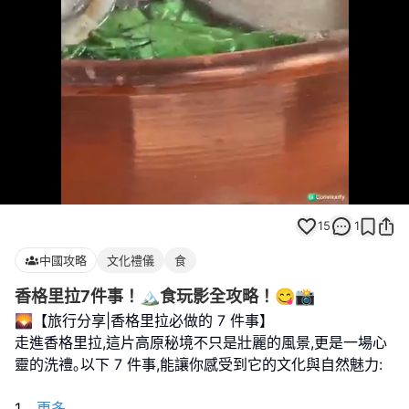
Loaded
:
Unmute
73.26%
15
1
中國攻略
文化禮儀
食
香格里拉7件事！🏔️食玩影全攻略！😋📸
🌄【旅行分享|香格里拉必做的 7 件事】
走進香格里拉,這片高原秘境不只是壯麗的風景,更是一場心
靈的洗禮｡以下 7 件事,能讓你感受到它的文化與自然魅力:
1
...
更多