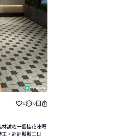
Next slide
0
0
桂林試咗一個桂花味嘅
神工。輕輕鬆鬆三日