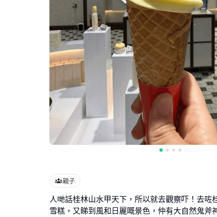
親子
人哋話桂林山水甲天下，所以就去觀察吓！去咗
雪糕，又睇到風和日麗嘅景色，仲有大自然鬼斧