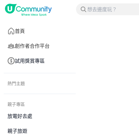
首頁
創作者合作平台
試用獎賞專區
熱門主題
親子專區
放電好去處
親子旅遊