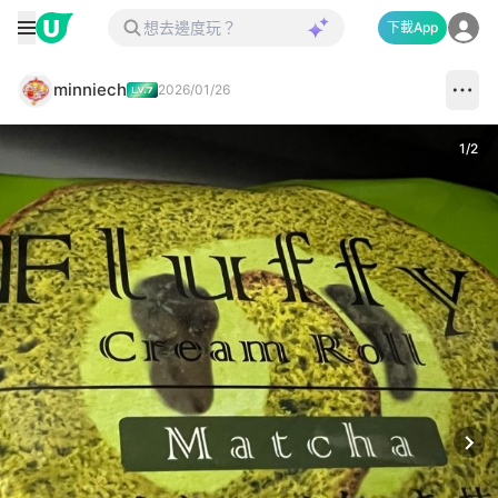
下載App
minniech
2026/01/26
1
/
2
Next