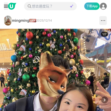
下載App
mingming
2025/12/14
1
/
7
Next