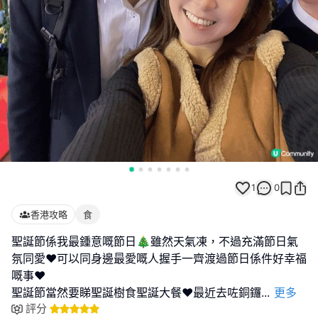
1
0
香港攻略
食
聖誕節係我最鍾意嘅節日🎄雖然天氣凍，不過充滿節日氣
氛同愛❤️可以同身邊最愛嘅人握手一齊渡過節日係件好幸福
嘅事❤️
聖誕節當然要睇聖誕樹食聖誕大餐❤️最近去咗銅鑼
...
更多
評分