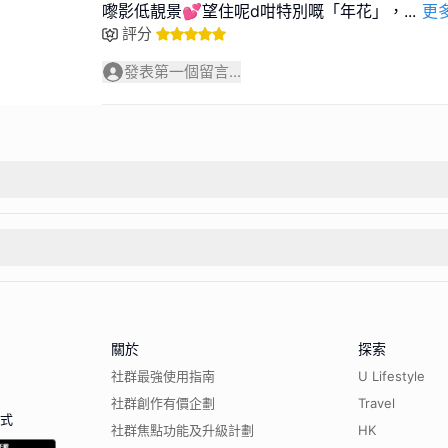
嚟影低靚景💕望住呢d咁特別嘅「年花」，
...
更
評分
發表第一個留言...
關於
探索
社群最強使用指南
U Lifestyle
社群創作有價企劃
Travel
程式
社群焦點功能及升級計劃
HK