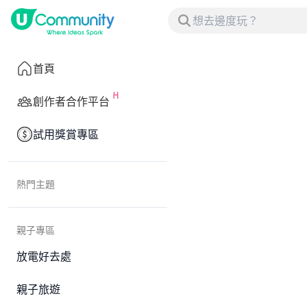
首頁
創作者合作平台
試用獎賞專區
熱門主題
親子專區
放電好去處
親子旅遊