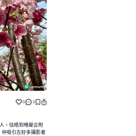
Next slide
0
0
圍人，估唔到喺屋企附
，仲吸引左好多攝影者