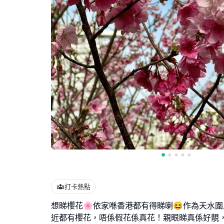
打卡熱點
想睇櫻花🌸依家喺香港都有得睇喇😆作為天水
近都有櫻花，唔係假花係真花！親眼睇真係好靚