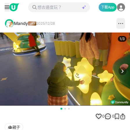
下載App
Mandy
2025/12/28
1
/
3
Next
0
0
親子