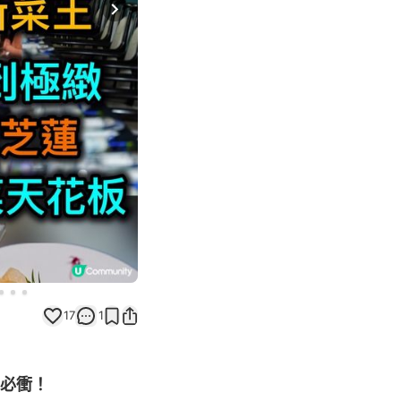
Next slide
17
1
！必衝！