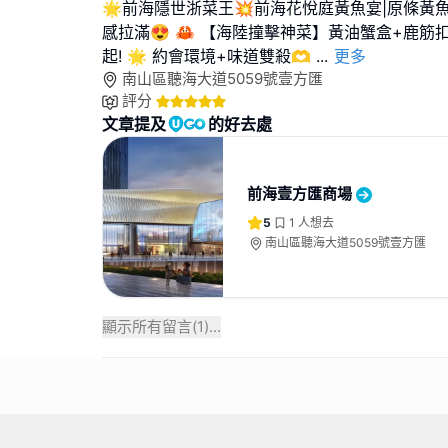
🌟前海隱世浙菜王💥前海花悅庭黃魚宴|原條黃
感拉滿😍 🦀 【海陸撞擊神菜】黃油蟹盒+鹿筋
起! 🌟 約會環境+味道雙殺🫶
...
更多
南山區聽海大道5059號壹方匯
評分
文章提及
的好去處
前海壹方匯商場
5
1
人想去
南山區聽海大道5059號壹方匯
顯示所有留言(
1
)...