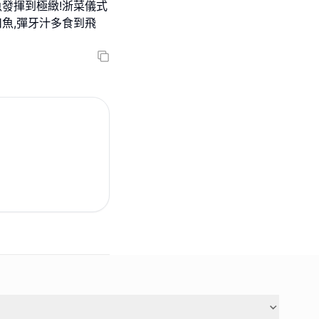
魚發揮到極緻!浙菜儀式
扣魚,彈牙汁多食到飛