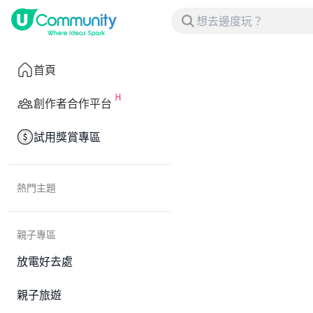
首頁
創作者合作平台
試用獎賞專區
熱門主題
親子專區
放電好去處
親子旅遊