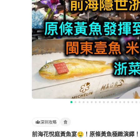
深圳攻略
食
前海花悅庭黃魚宴🤤！原條黃魚極緻演繹