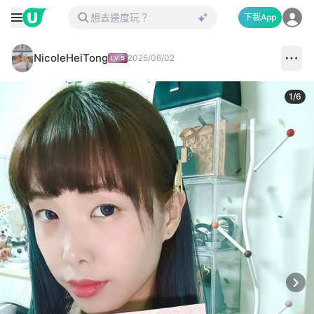
下載App
NicoleHeiTong
2026/06/02
1
/
6
Next