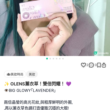
2
0
美妝時尚
美妝
✨ OLENS薰衣草！雙倍閃耀！ 💜
👁️BIG GLOWY｢LAVENDER｣
兩倍晶瑩的高光花紋,與粗厚鮮明的外圈,
,再以薰衣草色調打造優雅沉穩的大眼!