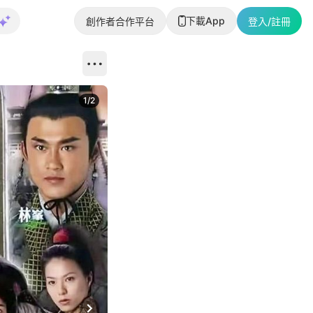
下載App
創作者合作平台
登入/註冊
1
/
2
即睇更多社