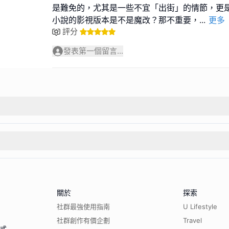
是難免的，尤其是一些不宜「出街」的情節，更
小說的影視版本是不是魔改？那不重要，
...
更多
評分
發表第一個留言...
關於
探索
社群最強使用指南
U Lifestyle
社群創作有價企劃
Travel
程式