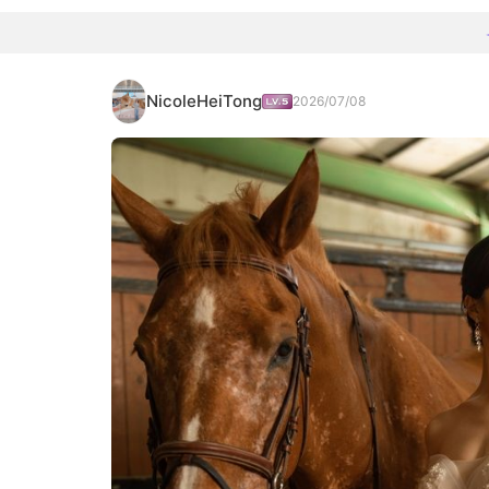
NicoleHeiTong
2026/07/08