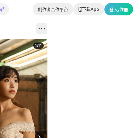
下載App
創作者合作平台
登入/註冊
1
/
11