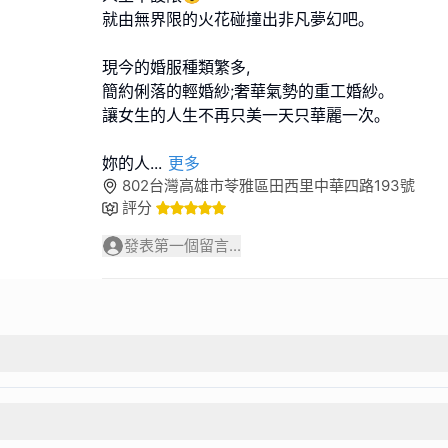
就由無界限的火花碰撞出非凡夢幻吧｡
現今的婚服種類繁多,
簡約俐落的輕婚紗;奢華氣勢的重工婚紗｡
讓女生的人生不再只美一天只華麗一次｡
妳的人
...
更多
802台灣高雄市苓雅區田西里中華四路193號
評分
發表第一個留言...