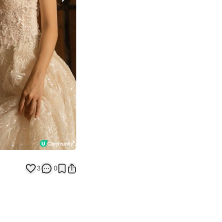
Next slide
3
0