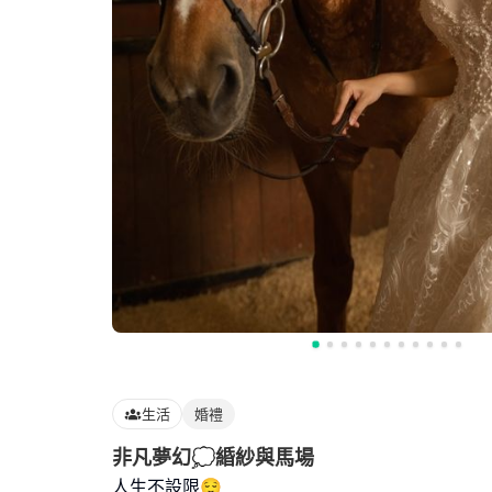
生活
婚禮
非凡夢幻💭緍紗與馬場
人生不設限😌