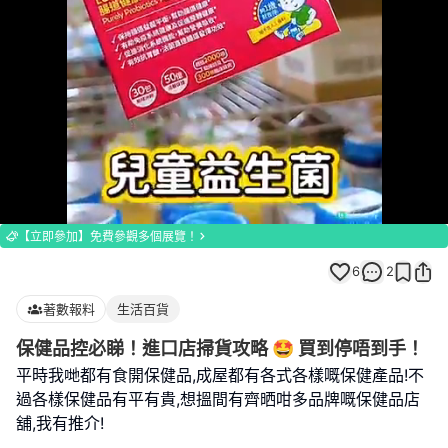
Loaded
:
Unmute
100.00%
【立即參加】免費參觀多個展覽！
6
2
著數報料
生活百貨
保健品控必睇！進口店掃貨攻略 🤩 買到停唔到手！
平時我哋都有食開保健品,成屋都有各式各樣嘅保健產品!不
過各樣保健品有平有貴,想搵間有齊晒咁多品牌嘅保健品店
舖,我有推介!