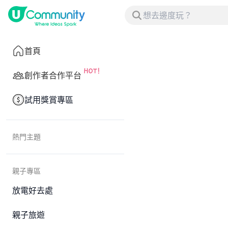
首頁
創作者合作平台
試用獎賞專區
熱門主題
親子專區
放電好去處
親子旅遊