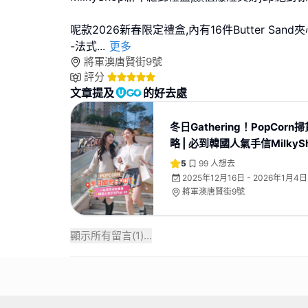
呢款2026新春限定禮盒,內有16件Butter Sand
-法式
...
更多
將軍澳唐賢街9號
評分
文章提及
的好去處
冬日Gathering！PopCor
略 | 必到韓國人氣手信MilkyS
5
99
人想去
2025年12月16日 - 2026年1月4日
將軍澳唐賢街9號
顯示所有留言(
1
)...