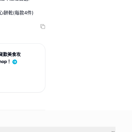
夾心餅乾(每款4件)
n掃貨歎美食攻
hop！