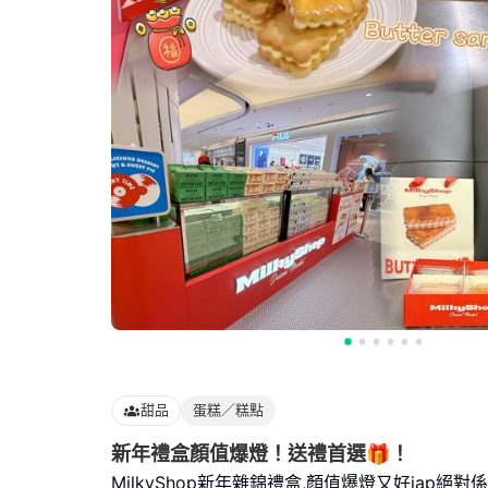
甜品
蛋糕／糕點
新年禮盒顏值爆燈！送禮首選🎁！
MilkyShop新年雜錦禮盒,顏值爆燈又好jap絕對