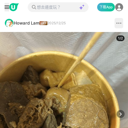
下載App
Howard Lam
2025/12/25
1
/
2
Next