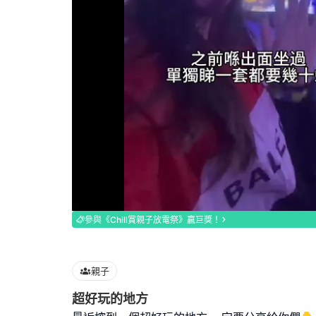
Loaded
:
100.00%
參與《Chill賞親子放電祭》贏巨獎！
親子
超好玩的地方