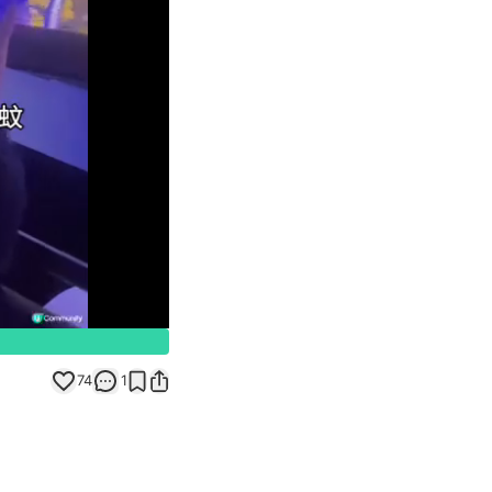
Unmute
74
1