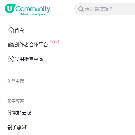
首頁
創作者合作平台
試用獎賞專區
熱門主題
親子專區
放電好去處
親子旅遊