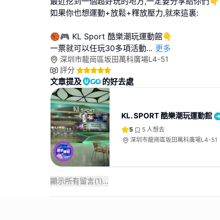
最近挖到一個超好玩的地方,一定要分享給你們👇
如果你也想運動+放鬆+釋放壓力,就來這裏:
🏀🎮 KL Sport 酷樂潮玩運動館👇
一票就可以任玩30多項活動
...
更多
深圳市龍崗區坂田萬科廣場L4-51
評分
文章提及
的好去處
KL. SPORT 酷樂潮玩運動館
5
5
人想去
深圳市龍崗區坂田萬科廣場L4-51
顯示所有留言(
1
)...