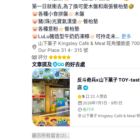
第一日就衝去,為了換可愛木盤和兩張餐枱墊🤣
🐷各種小食拼盤👉🏻木盤
🐷豬(珠)光寶氣漢堡👉🏻餐枱墊
🐷各種意粉👉🏻餐枱墊
🐷LuLu豬造型牛奶奶凍樽👉🏻可拎走未
...
更多
山下菓子 Kingsley Café & Meal 旺角彌敦道 700 號 
Our Place 31 4- 315 號
評分
文章提及
的好去處
反斗奇兵x山下菓子 TOY-tast
店
5
23
人想去
2026年7月1日 - 9月1日
進行中
山下菓子 Kingsley Café & Mea
號 T.O.P This is Our Plac...
顯示所有留言(
2
)...