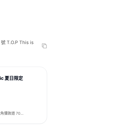
T.O.P This is
ic 夏日限定
l 旺角彌敦道 700