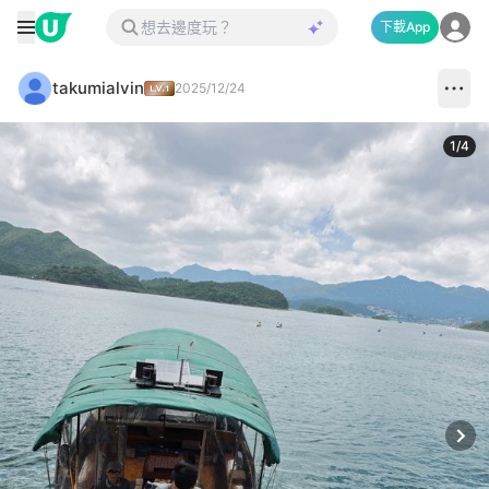
下載App
takumialvin
2025/12/24
1
/
4
Next