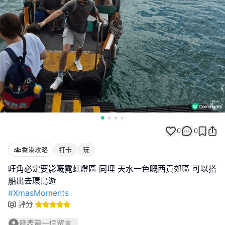
0
0
香港攻略
打卡
玩
旺角必定要影嘅霓虹燈區 同埋 天水一色嘅西貢郊區 可以搭
#XmasMoments
評分
發表第一個留言...