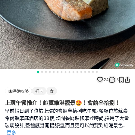
24
3
香港攻略
打卡
食
上環午餐推介！飽覽維港靚景🤩！會館叄拾捌！
早前假日到了位於上環的會館叄拾捌吃午餐｡餐廳位於蘇豪
希爾頓摩庭酒店的38樓,整間餐廳裝修摩登時尚,採用了大量
玻璃設計,整體感覺開揚舒適,而且更可以飽覽到維港景色
...
更多