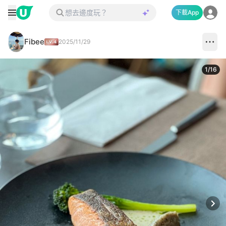
下載App
Fibee
2025/11/29
1
/
16
Next