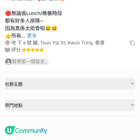
🔴無論係Lunch/晚餐時段
都有好多人排隊~
因為真係太抵食啦😆😆
👍所有
...
更多
地 下 a 號 舖, Tsun Yip St, Kwun Tong, 香港
評分
發表第一個留言...
社群主題
熱門地點