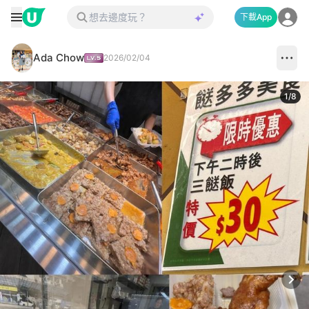
下載App
Ada Chow
2026/02/04
1
/
8
Next