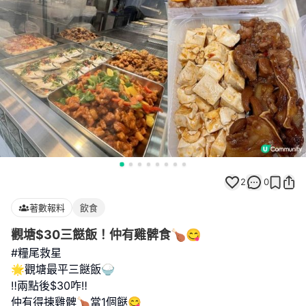
2
0
著數報料
飲食
觀塘$30三餸飯！仲有雞髀食🍗😋
#糧尾救星
🌟觀塘最平三餸飯🍚
‼️兩點後$30咋‼️
仲有得揀雞髀🍗當1個餸😋